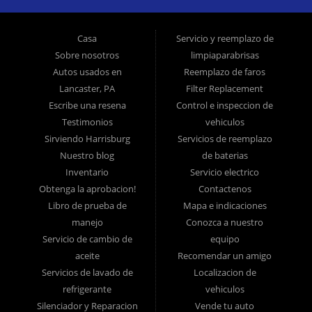
vehículos usados ??que ofrecen otras compañías para los
consumidores de "Compre aquí, pague aquí" es el inventario de
Casa
Servicio y reemplazo de
modelos tardíos de alto kilometraje, pero ofrecemos automóviles
Sobre nosotros
limpiaparabrisas
usados ??de alta calidad, camiones usados, camionetas usadas,
Autos usados ​​en
Reemplazo de faros
Lancaster, PA
Filter Replacement
SUV usados ??y sedanes usados ??en Lancaster PA y el
Escribe una resena
Control e inspeccion de
condado de Lancaster. >br> En Ticket To Ride, comprendemos su
Testimonios
vehiculos
situación y podemos lograr que lo aprueben para el automóvil
Sirviendo Harrisburg
Servicios de reemplazo
usado, camión usado, camioneta usada, SUV usado o sedán
Nuestro blog
de baterias
usado de sus sueños hoy! Somos el hogar del préstamo de auto
Inventario
Servicio electrico
fácil! Tenemos financiamiento para automóviles fácil, pagos
Obtenga la aprobacion!
Contactenos
Libro de prueba de
Mapa e indicaciones
iniciales bajos y planes de pago fáciles. Si necesita un préstamo
manejo
Conozca a nuestro
para auto en Lancaster, ha encontrado el lugar correcto, si usted
Servicio de cambio de
equipo
es un comprador de automóviles por primera vez en Lancaster PA,
aceite
Recomendar un amigo
Columbia PA, Ephrata PA, Elizabethtown PA, Lebanon PA, York
Servicios de lavado de
Localizacion de
PA, Hershey PA, Coatesville PA, Reading PA, Colonial Park PA,
refrigerante
vehiculos
Progress PA, Harrisburg PA, West Chester PA o Pottstown PA con
Silenciador y Reparacion
Vende tu auto