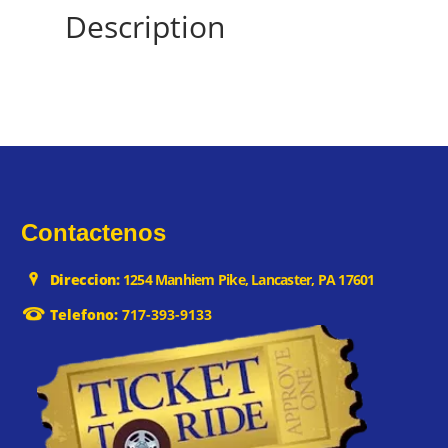
Description
Contactenos
Direccion:
1254 Manhiem Pike, Lancaster, PA 17601
Telefono:
717-393-9133