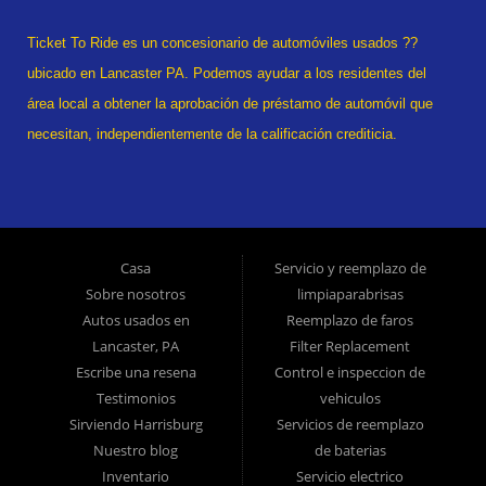
Ticket To Ride es un concesionario de automóviles usados ??
ubicado en Lancaster PA. Podemos ayudar a los residentes del
área local a obtener la aprobación de préstamo de automóvil que
necesitan, independientemente de la calificación crediticia.
¿Alguna vez se declaró en quiebra? estado divorciado? ¿Tuviste
una recuperación? ¡No hay problema! Tradicionalmente, el tipo de
vehículos usados ??que ofrecen otras compañías para los
consumidores de "Compre aquí, pague aquí" es el inventario de
Casa
Servicio y reemplazo de
modelos tardíos de alto kilometraje, pero ofrecemos automóviles
Sobre nosotros
limpiaparabrisas
usados ??de alta calidad, camiones usados, camionetas usadas,
Autos usados ​​en
Reemplazo de faros
Lancaster, PA
Filter Replacement
SUV usados ??y sedanes usados ??en Lancaster PA y el
Escribe una resena
Control e inspeccion de
condado de Lancaster. >br> En Ticket To Ride, comprendemos su
Testimonios
vehiculos
situación y podemos lograr que lo aprueben para el automóvil
Sirviendo Harrisburg
Servicios de reemplazo
usado, camión usado, camioneta usada, SUV usado o sedán
Nuestro blog
de baterias
usado de sus sueños hoy! Somos el hogar del préstamo de auto
Inventario
Servicio electrico