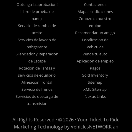
fácil! Tenemos financiamiento para automóviles fácil, pagos
Obtenga la aprobacion!
Contactenos
Libro de prueba de
Mapa e indicaciones
iniciales bajos y planes de pago fáciles. Si necesita un préstamo
manejo
Conozca a nuestro
para auto en Lancaster, ha encontrado el lugar correcto, si usted
Servicio de cambio de
equipo
es un comprador de automóviles por primera vez en Lancaster PA,
aceite
Recomendar un amigo
Columbia PA, Ephrata PA, Elizabethtown PA, Lebanon PA, York
Servicios de lavado de
Localizacion de
PA, Hershey PA, Coatesville PA, Reading PA, Colonial Park PA,
refrigerante
vehiculos
Progress PA, Harrisburg PA, West Chester PA o Pottstown PA con
Silenciador y Reparacion
Vende tu auto
de Escape
Aplicacion de empleo
mal crédito, sin crédito o tienen cosas en su informe de crédito
Rotacion de llantas y
Pagos
que lo están reteniendo de sus sueños automotrices, como
servicios de equilibrio
Sold Inventory
embargos, bancarrotas, deudas, incumplimientos y morosidades,
Alineacion frontal
Sitemap
y luego vengan a Ticket To Ride hoy.
Servicio de frenos
XML Sitemap
Creemos que somos el mejor concesionario de autos usados ??de
Servicios de descarga de
Nexus Links
Buy Here Pay Here y financiamiento interno en todo Pennsylvania,
transmision
y queremos que lo vea por usted mismo! ¡Venga a hacer realidad
All Rights Reserved · © 2026 ·
Your Ticket To Ride
sus sueños de compra de automóviles usados ??hoy en día con
Marketing Technology by
VehiclesNETWORK
an
financiamiento fácil para automóviles, pagos iniciales bajos, pagos