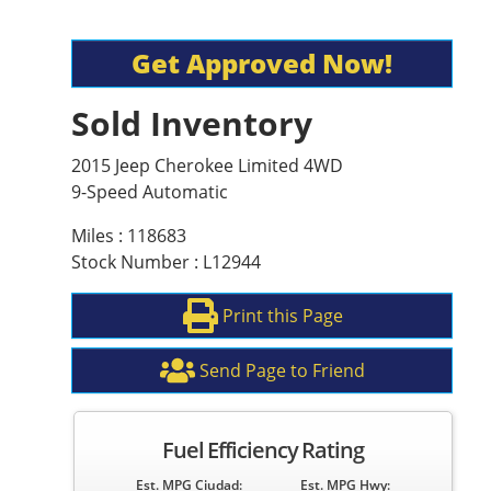
Get Approved Now!
Sold Inventory
2015 Jeep Cherokee Limited 4WD
9-Speed Automatic
Miles : 118683
Stock Number : L12944
Print this Page
Send Page to Friend
Fuel Efficiency Rating
Est. MPG Ciudad:
Est. MPG Hwy: