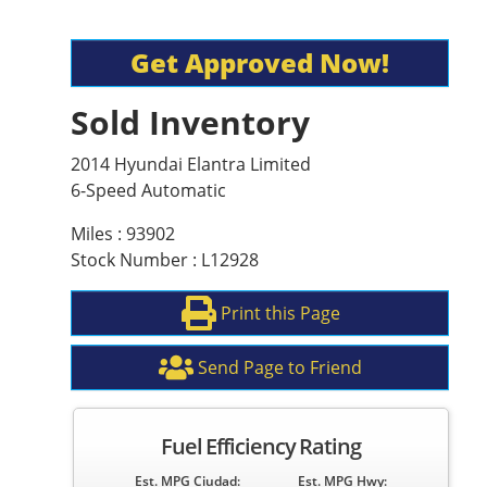
Get Approved Now!
Sold Inventory
2014 Hyundai Elantra Limited
6-Speed Automatic
Miles : 93902
Stock Number : L12928
Print this Page
Send Page to Friend
Fuel Efficiency Rating
Est. MPG Ciudad:
Est. MPG Hwy: