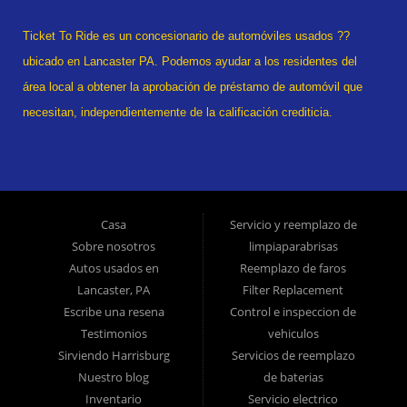
Ticket To Ride es un concesionario de automóviles usados ??
ubicado en Lancaster PA. Podemos ayudar a los residentes del
área local a obtener la aprobación de préstamo de automóvil que
necesitan, independientemente de la calificación crediticia.
¿Alguna vez se declaró en quiebra? estado divorciado? ¿Tuviste
una recuperación? ¡No hay problema! Tradicionalmente, el tipo de
vehículos usados ??que ofrecen otras compañías para los
consumidores de "Compre aquí, pague aquí" es el inventario de
Casa
Servicio y reemplazo de
modelos tardíos de alto kilometraje, pero ofrecemos automóviles
Sobre nosotros
limpiaparabrisas
usados ??de alta calidad, camiones usados, camionetas usadas,
Autos usados ​​en
Reemplazo de faros
Lancaster, PA
Filter Replacement
SUV usados ??y sedanes usados ??en Lancaster PA y el
Escribe una resena
Control e inspeccion de
condado de Lancaster. >br> En Ticket To Ride, comprendemos su
Testimonios
vehiculos
situación y podemos lograr que lo aprueben para el automóvil
Sirviendo Harrisburg
Servicios de reemplazo
usado, camión usado, camioneta usada, SUV usado o sedán
Nuestro blog
de baterias
usado de sus sueños hoy! Somos el hogar del préstamo de auto
Inventario
Servicio electrico