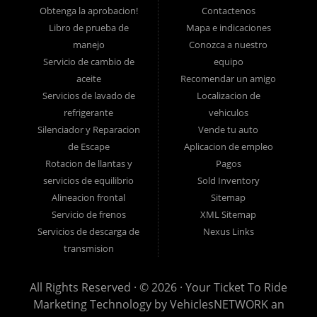
fácil! Tenemos financiamiento para automóviles fácil, pagos
Obtenga la aprobacion!
Contactenos
Libro de prueba de
Mapa e indicaciones
iniciales bajos y planes de pago fáciles. Si necesita un préstamo
manejo
Conozca a nuestro
para auto en Lancaster, ha encontrado el lugar correcto, si usted
Servicio de cambio de
equipo
es un comprador de automóviles por primera vez en Lancaster PA,
aceite
Recomendar un amigo
Columbia PA, Ephrata PA, Elizabethtown PA, Lebanon PA, York
Servicios de lavado de
Localizacion de
PA, Hershey PA, Coatesville PA, Reading PA, Colonial Park PA,
refrigerante
vehiculos
Progress PA, Harrisburg PA, West Chester PA o Pottstown PA con
Silenciador y Reparacion
Vende tu auto
de Escape
Aplicacion de empleo
mal crédito, sin crédito o tienen cosas en su informe de crédito
Rotacion de llantas y
Pagos
que lo están reteniendo de sus sueños automotrices, como
servicios de equilibrio
Sold Inventory
embargos, bancarrotas, deudas, incumplimientos y morosidades,
Alineacion frontal
Sitemap
y luego vengan a Ticket To Ride hoy.
Servicio de frenos
XML Sitemap
Creemos que somos el mejor concesionario de autos usados ??de
Servicios de descarga de
Nexus Links
Buy Here Pay Here y financiamiento interno en todo Pennsylvania,
transmision
y queremos que lo vea por usted mismo! ¡Venga a hacer realidad
All Rights Reserved · © 2026 ·
Your Ticket To Ride
sus sueños de compra de automóviles usados ??hoy en día con
Marketing Technology by
VehiclesNETWORK
an
financiamiento fácil para automóviles, pagos iniciales bajos, pagos