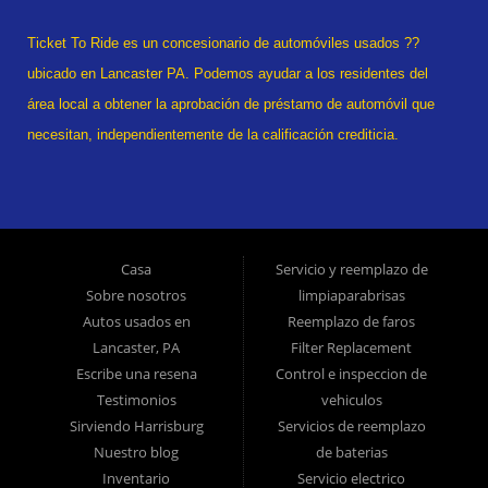
Ticket To Ride es un concesionario de automóviles usados ??
ubicado en Lancaster PA. Podemos ayudar a los residentes del
área local a obtener la aprobación de préstamo de automóvil que
necesitan, independientemente de la calificación crediticia.
¿Alguna vez se declaró en quiebra? estado divorciado? ¿Tuviste
una recuperación? ¡No hay problema! Tradicionalmente, el tipo de
vehículos usados ??que ofrecen otras compañías para los
consumidores de "Compre aquí, pague aquí" es el inventario de
Casa
Servicio y reemplazo de
modelos tardíos de alto kilometraje, pero ofrecemos automóviles
Sobre nosotros
limpiaparabrisas
usados ??de alta calidad, camiones usados, camionetas usadas,
Autos usados ​​en
Reemplazo de faros
Lancaster, PA
Filter Replacement
SUV usados ??y sedanes usados ??en Lancaster PA y el
Escribe una resena
Control e inspeccion de
condado de Lancaster. >br> En Ticket To Ride, comprendemos su
Testimonios
vehiculos
situación y podemos lograr que lo aprueben para el automóvil
Sirviendo Harrisburg
Servicios de reemplazo
usado, camión usado, camioneta usada, SUV usado o sedán
Nuestro blog
de baterias
usado de sus sueños hoy! Somos el hogar del préstamo de auto
Inventario
Servicio electrico