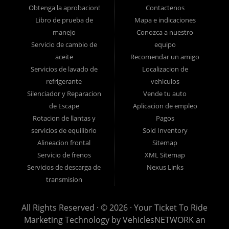
fácil! Tenemos financiamiento para automóviles fácil, pagos
Obtenga la aprobacion!
Contactenos
Libro de prueba de
Mapa e indicaciones
iniciales bajos y planes de pago fáciles. Si necesita un préstamo
manejo
Conozca a nuestro
para auto en Lancaster, ha encontrado el lugar correcto, si usted
Servicio de cambio de
equipo
es un comprador de automóviles por primera vez en Lancaster PA,
aceite
Recomendar un amigo
Columbia PA, Ephrata PA, Elizabethtown PA, Lebanon PA, York
Servicios de lavado de
Localizacion de
PA, Hershey PA, Coatesville PA, Reading PA, Colonial Park PA,
refrigerante
vehiculos
Progress PA, Harrisburg PA, West Chester PA o Pottstown PA con
Silenciador y Reparacion
Vende tu auto
de Escape
Aplicacion de empleo
mal crédito, sin crédito o tienen cosas en su informe de crédito
Rotacion de llantas y
Pagos
que lo están reteniendo de sus sueños automotrices, como
servicios de equilibrio
Sold Inventory
embargos, bancarrotas, deudas, incumplimientos y morosidades,
Alineacion frontal
Sitemap
y luego vengan a Ticket To Ride hoy.
Servicio de frenos
XML Sitemap
Creemos que somos el mejor concesionario de autos usados ??de
Servicios de descarga de
Nexus Links
Buy Here Pay Here y financiamiento interno en todo Pennsylvania,
transmision
y queremos que lo vea por usted mismo! ¡Venga a hacer realidad
All Rights Reserved · © 2026 ·
Your Ticket To Ride
sus sueños de compra de automóviles usados ??hoy en día con
Marketing Technology by
VehiclesNETWORK
an
financiamiento fácil para automóviles, pagos iniciales bajos, pagos