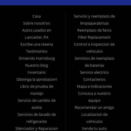
vehículos usados ??que ofrecen otras compañías para los
consumidores de "Compre aquí, pague aquí" es el inventario de
Casa
Servicio y reemplazo de
modelos tardíos de alto kilometraje, pero ofrecemos automóviles
Sobre nosotros
limpiaparabrisas
usados ??de alta calidad, camiones usados, camionetas usadas,
Autos usados ​​en
Reemplazo de faros
Lancaster, PA
Filter Replacement
SUV usados ??y sedanes usados ??en Lancaster PA y el
Escribe una resena
Control e inspeccion de
condado de Lancaster. >br> En Ticket To Ride, comprendemos su
Testimonios
vehiculos
situación y podemos lograr que lo aprueben para el automóvil
Sirviendo Harrisburg
Servicios de reemplazo
usado, camión usado, camioneta usada, SUV usado o sedán
Nuestro blog
de baterias
usado de sus sueños hoy! Somos el hogar del préstamo de auto
Inventario
Servicio electrico
fácil! Tenemos financiamiento para automóviles fácil, pagos
Obtenga la aprobacion!
Contactenos
Libro de prueba de
Mapa e indicaciones
iniciales bajos y planes de pago fáciles. Si necesita un préstamo
manejo
Conozca a nuestro
para auto en Lancaster, ha encontrado el lugar correcto, si usted
Servicio de cambio de
equipo
es un comprador de automóviles por primera vez en Lancaster PA,
aceite
Recomendar un amigo
Columbia PA, Ephrata PA, Elizabethtown PA, Lebanon PA, York
Servicios de lavado de
Localizacion de
PA, Hershey PA, Coatesville PA, Reading PA, Colonial Park PA,
refrigerante
vehiculos
Progress PA, Harrisburg PA, West Chester PA o Pottstown PA con
Silenciador y Reparacion
Vende tu auto