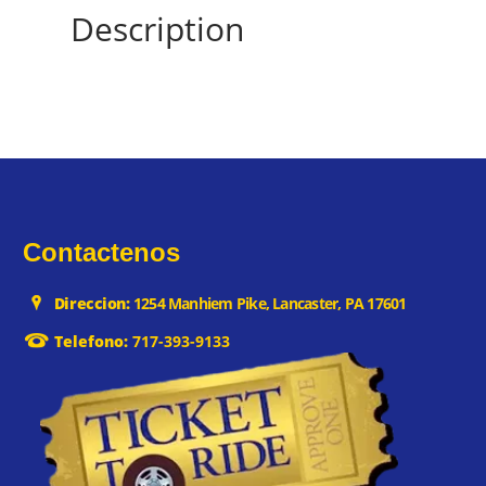
Description
Contactenos
Direccion:
1254 Manhiem Pike, Lancaster, PA 17601
Telefono:
717-393-9133