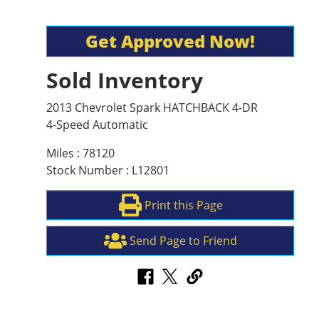
Get Approved Now!
Sold Inventory
2013 Chevrolet Spark HATCHBACK 4-DR
4-Speed Automatic
Miles : 78120
Stock Number : L12801
Print this Page
Send Page to Friend