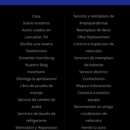
vehículos usados ??que ofrecen otras compañías para los
consumidores de "Compre aquí, pague aquí" es el inventario de
Casa
Servicio y reemplazo de
modelos tardíos de alto kilometraje, pero ofrecemos automóviles
Sobre nosotros
limpiaparabrisas
usados ??de alta calidad, camiones usados, camionetas usadas,
Autos usados ​​en
Reemplazo de faros
Lancaster, PA
Filter Replacement
SUV usados ??y sedanes usados ??en Lancaster PA y el
Escribe una resena
Control e inspeccion de
condado de Lancaster. >br> En Ticket To Ride, comprendemos su
Testimonios
vehiculos
situación y podemos lograr que lo aprueben para el automóvil
Sirviendo Harrisburg
Servicios de reemplazo
usado, camión usado, camioneta usada, SUV usado o sedán
Nuestro blog
de baterias
usado de sus sueños hoy! Somos el hogar del préstamo de auto
Inventario
Servicio electrico
fácil! Tenemos financiamiento para automóviles fácil, pagos
Obtenga la aprobacion!
Contactenos
Libro de prueba de
Mapa e indicaciones
iniciales bajos y planes de pago fáciles. Si necesita un préstamo
manejo
Conozca a nuestro
para auto en Lancaster, ha encontrado el lugar correcto, si usted
Servicio de cambio de
equipo
es un comprador de automóviles por primera vez en Lancaster PA,
aceite
Recomendar un amigo
Columbia PA, Ephrata PA, Elizabethtown PA, Lebanon PA, York
Servicios de lavado de
Localizacion de
PA, Hershey PA, Coatesville PA, Reading PA, Colonial Park PA,
refrigerante
vehiculos
Progress PA, Harrisburg PA, West Chester PA o Pottstown PA con
Silenciador y Reparacion
Vende tu auto