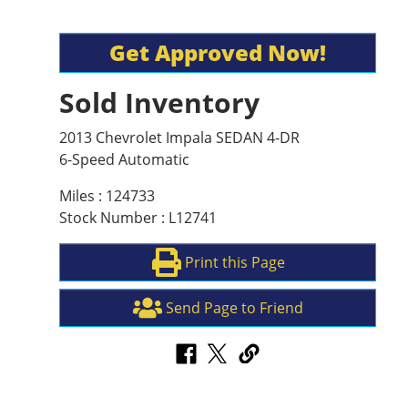
Get Approved Now!
Sold Inventory
2013 Chevrolet Impala SEDAN 4-DR
6-Speed Automatic
Miles : 124733
Stock Number : L12741
Print this Page
Send Page to Friend