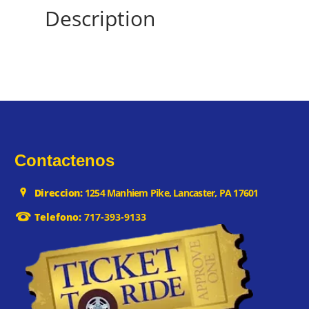
Description
Contactenos
Direccion:
1254 Manhiem Pike, Lancaster, PA 17601
Telefono:
717-393-9133