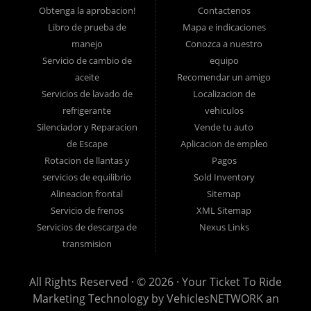
fácil! Tenemos financiamiento para automóviles fácil, pagos
Obtenga la aprobacion!
Contactenos
Libro de prueba de
Mapa e indicaciones
iniciales bajos y planes de pago fáciles. Si necesita un préstamo
manejo
Conozca a nuestro
para auto en Lancaster, ha encontrado el lugar correcto, si usted
Servicio de cambio de
equipo
es un comprador de automóviles por primera vez en Lancaster PA,
aceite
Recomendar un amigo
Columbia PA, Ephrata PA, Elizabethtown PA, Lebanon PA, York
Servicios de lavado de
Localizacion de
PA, Hershey PA, Coatesville PA, Reading PA, Colonial Park PA,
refrigerante
vehiculos
Progress PA, Harrisburg PA, West Chester PA o Pottstown PA con
Silenciador y Reparacion
Vende tu auto
de Escape
Aplicacion de empleo
mal crédito, sin crédito o tienen cosas en su informe de crédito
Rotacion de llantas y
Pagos
que lo están reteniendo de sus sueños automotrices, como
servicios de equilibrio
Sold Inventory
embargos, bancarrotas, deudas, incumplimientos y morosidades,
Alineacion frontal
Sitemap
y luego vengan a Ticket To Ride hoy.
Servicio de frenos
XML Sitemap
Creemos que somos el mejor concesionario de autos usados ??de
Servicios de descarga de
Nexus Links
Buy Here Pay Here y financiamiento interno en todo Pennsylvania,
transmision
y queremos que lo vea por usted mismo! ¡Venga a hacer realidad
All Rights Reserved · © 2026 ·
Your Ticket To Ride
sus sueños de compra de automóviles usados ??hoy en día con
Marketing Technology by
VehiclesNETWORK
an
financiamiento fácil para automóviles, pagos iniciales bajos, pagos