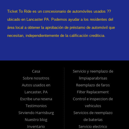
Ticket To Ride es un concesionario de automóviles usados ??
ubicado en Lancaster PA. Podemos ayudar a los residentes del
área local a obtener la aprobación de préstamo de automóvil que
necesitan, independientemente de la calificación crediticia.
¿Alguna vez se declaró en quiebra? estado divorciado? ¿Tuviste
una recuperación? ¡No hay problema! Tradicionalmente, el tipo de
vehículos usados ??que ofrecen otras compañías para los
consumidores de "Compre aquí, pague aquí" es el inventario de
Casa
Servicio y reemplazo de
modelos tardíos de alto kilometraje, pero ofrecemos automóviles
Sobre nosotros
limpiaparabrisas
usados ??de alta calidad, camiones usados, camionetas usadas,
Autos usados ​​en
Reemplazo de faros
Lancaster, PA
Filter Replacement
SUV usados ??y sedanes usados ??en Lancaster PA y el
Escribe una resena
Control e inspeccion de
condado de Lancaster. >br> En Ticket To Ride, comprendemos su
Testimonios
vehiculos
situación y podemos lograr que lo aprueben para el automóvil
Sirviendo Harrisburg
Servicios de reemplazo
usado, camión usado, camioneta usada, SUV usado o sedán
Nuestro blog
de baterias
usado de sus sueños hoy! Somos el hogar del préstamo de auto
Inventario
Servicio electrico